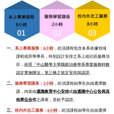
一、
系上專業服務
：
8
小時
，
此項課程包含各系依據領域
課程或所學專長
，特別
設計安排之系上或社區服務項
目，
依照「
中山醫學大學職能治療學系專業服務時數
認定實施辦法」第三條之規定
安排與認證
。
二、
服務學習講座：
2
小時
，
此項課程由學生自由選擇聽
講，內容由
通識教育中心安排
或
由通識中心公告與其
他單位合作
之講座，並給予認證。
三、
校內外志工服務：
8
小時
，此項課程由學生自由選擇