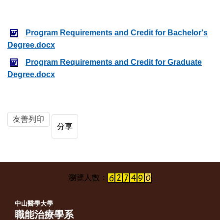
Program Requirements and Credit for Bachelor's
Degree.docx
Program Requirements and Credit for Graduate
Degree.docx
友善列印
分享
中山醫學大學
職能治療學系