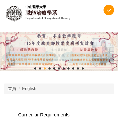
跳
中山醫學大學
到
職能治療學系
主
Department of Occupational Therapy
要
內
容
區
首頁
English
Curricular Requirements