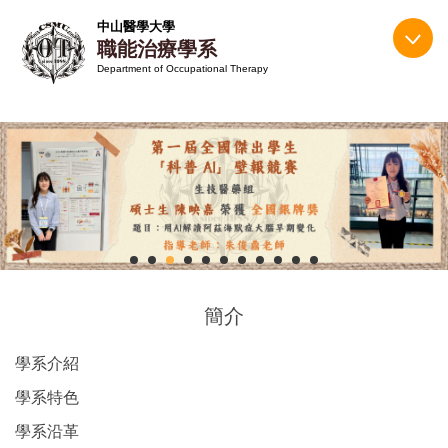
跳
中山醫學大學
到
職能治療學系
主
Department of Occupational Therapy
要
內
容
區
簡介
學系介紹
學系特色
學系沿革