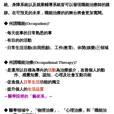
統、身障系統以及就業輔導系統皆可以發現職能治療師的蹤
跡。在可預見的未來，職能治療的的舞台將會更加寬闊。
◆ 何謂職能(Occupation)?
−
每天從事的日常熟悉的事
−
有目的的活動
−
日常生活活動
(
自我照顧
)
、工作
(
教育
)
、休閒
(
娛樂
)
三領域
◆ 何謂職能治療
(Occupational Therapy)?
−
是運用以目標為導向的
活動
為治療媒介，改善個人的動
作、感覺知覺、認知、心理及社會互動功能
−
促進個人
日常生活
功能的獨立
−
提升個人的
生活品質
～醫學院裡的「藝術系」～
◆
醫學領域中，「物理治療」、「心理治療」和「職能治