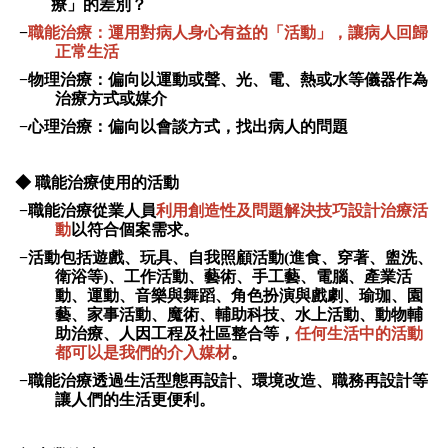
療」的差別？
−
職能治療：運用對病人身心有益的「活動」，讓病人回歸
正常生活
−
物理治療：偏向以運動或聲、光、電、熱或水等儀器作為
治療方式或媒介
−
心理治療：偏向以會談方式，找出病人的問題
◆
職能治療使用的活動
−
職能治療從業人員
利用創造性及問題解決技巧設計治療活
動
以符合個案需求。
−
活動包括遊戲、玩具、自我照顧活動
(
進食、穿著、盥洗、
衛浴等
)
、工作活動、藝術、手工藝、電腦、產業活
動、運動、音樂與舞蹈、角色扮演與戲劇、瑜珈、園
藝、
家事活動、魔術、
輔助科技、水上活動、動物輔
助治療、人因工程及社區整合等
，
任何生活中的活動
都可以是我們的介入媒材
。
−
職能治療透過生活型態再設計
、
環境改造
、職務再設計等
讓人們的生活更便利
。