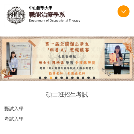
跳
中山醫學大學
到
職能治療學系
主
Department of Occupational Therapy
要
內
容
區
碩士班招生考試
甄試入學
考試入學