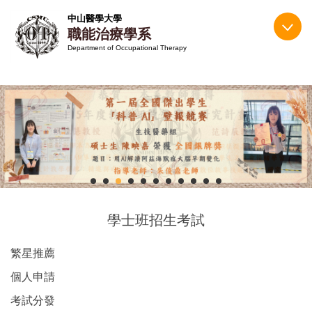
跳
中山醫學大學
到
職能治療學系
主
Department of Occupational Therapy
要
內
容
區
學士班招生考試
繁星推薦
個人申請
考試分發