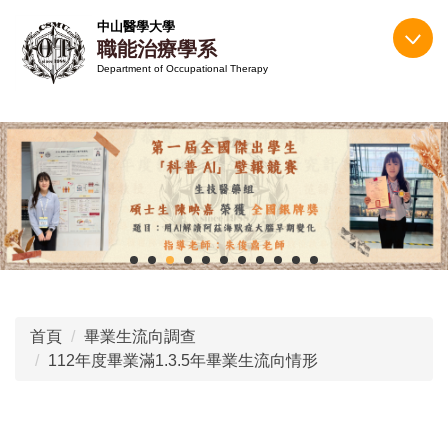
跳
中山醫學大學
到
職能治療學系
主
Department of Occupational Therapy
要
內
容
區
首頁
畢業生流向調查
112年度畢業滿1.3.5年畢業生流向情形