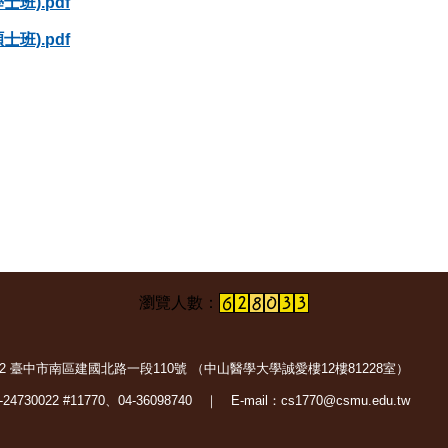
班).pdf
班).pdf
402 臺中市南區建國北路一段110號 （中山醫學大學誠愛樓12樓81228室）
24730022 #11770、04-36098740 ｜ E-mail：cs1770@csmu.edu.tw