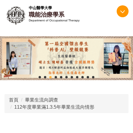
跳
中山醫學大學
到
職能治療學系
主
Department of Occupational Therapy
要
內
容
區
首頁
畢業生流向調查
112年度畢業滿1.3.5年畢業生流向情形