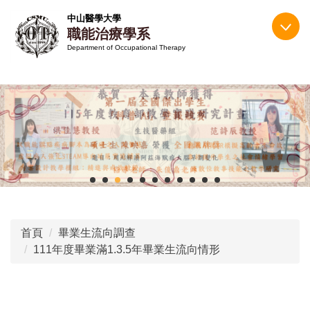
跳
中山醫學大學
到
職能治療學系
主
Department of Occupational Therapy
要
內
容
區
首頁
畢業生流向調查
111年度畢業滿1.3.5年畢業生流向情形