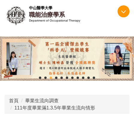
跳
中山醫學大學
到
職能治療學系
主
Department of Occupational Therapy
要
內
容
區
首頁
畢業生流向調查
111年度畢業滿1.3.5年畢業生流向情形