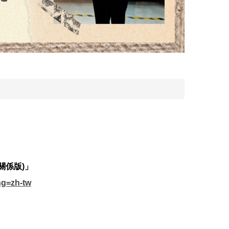
關係版)」
ng=zh-tw